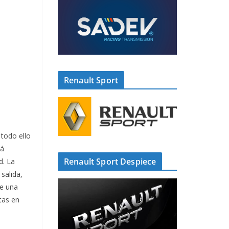
Renault Sport
 todo ello
tá
Renault Sport Despiece
d. La
salida,
re una
tas en