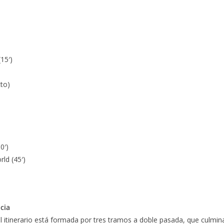
15′)
cto)
0′)
ld (45′)
cia
del itinerario está formada por tres tramos a doble pasada, que culmin