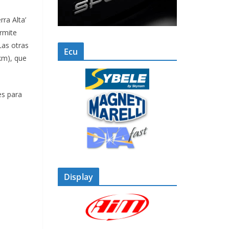
ra Alta’
ermite
Las otras
Ecu
 km), que
es para
Display