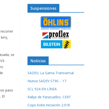
Suspensiones
 recorrer
4 km),
asada, se
Noticias
TV3-
ro
de
SADEV, La Gama Transversal
Nueva SADEV ST90 – 17
SCL 924 EN LÍNEA
evo paso
 El
Rallye de Paracuellos. CERT
Copa Kobe iniciación 2.018