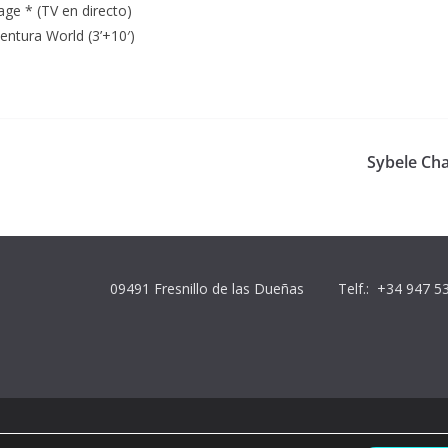
ge * (TV en directo)
entura World (3’+10′)
Sybele Cha
09491 Fresnillo de las Dueñas
Telf.: +34 947 5