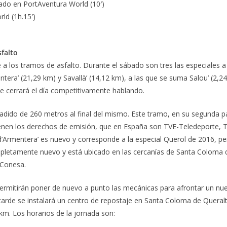
ado en PortAventura World (10′)
ld (1h.15′)
falto
a los tramos de asfalto. Durante el sábado son tres las especiales a
ntera’ (21,29 km) y Savallà’ (14,12 km), a las que se suma Salou’ (2,2
ue cerrará el día competitivamente hablando.
adido de 260 metros al final del mismo. Este tramo, en su segunda p
 tienen los derechos de emisión, que en España son TVE-Teledeporte, 
 d’Armentera’ es nuevo y corresponde a la especial Querol de 2016, pe
 completamente nuevo y está ubicado en las cercanías de Santa Coloma 
 Conesa.
ermitirán poner de nuevo a punto las mecánicas para afrontar un nu
arde se instalará un centro de repostaje en Santa Coloma de Queralt.
km. Los horarios de la jornada son: